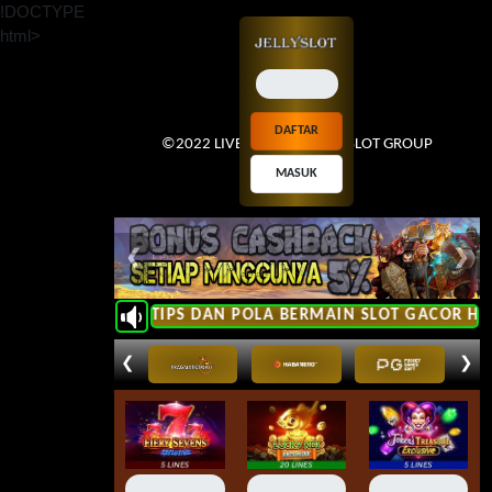
!DOCTYPE
html>
DAFTAR
©2022 LIVE RTP SLOT JELLY SLOT GROUP
MASUK
❮
❯
SILAHKAN KLIK GAMBAR UNTUK INFO TIPS DAN POLA BERMAIN SLOT GACOR HAR
❮
❯